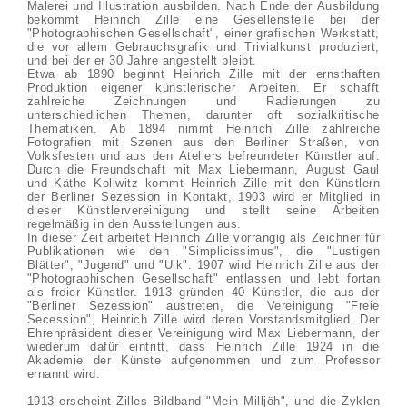
Malerei und Illustration ausbilden. Nach Ende der Ausbildung
bekommt Heinrich Zille eine Gesellenstelle bei der
"Photographischen Gesellschaft", einer grafischen Werkstatt,
die vor allem Gebrauchsgrafik und Trivialkunst produziert,
und bei der er 30 Jahre angestellt bleibt.
Etwa ab 1890 beginnt Heinrich Zille mit der ernsthaften
Produktion eigener künstlerischer Arbeiten. Er schafft
zahlreiche Zeichnungen und Radierungen zu
unterschiedlichen Themen, darunter oft sozialkritische
Thematiken. Ab 1894 nimmt Heinrich Zille zahlreiche
Fotografien mit Szenen aus den Berliner Straßen, von
Volksfesten und aus den Ateliers befreundeter Künstler auf.
Durch die Freundschaft mit Max Liebermann, August Gaul
und Käthe Kollwitz kommt Heinrich Zille mit den Künstlern
der Berliner Sezession in Kontakt, 1903 wird er Mitglied in
dieser Künstlervereinigung und stellt seine Arbeiten
regelmäßig in den Ausstellungen aus.
In dieser Zeit arbeitet Heinrich Zille vorrangig als Zeichner für
Publikationen wie den "Simplicissimus", die "Lustigen
Blätter", "Jugend" und "Ulk". 1907 wird Heinrich Zille aus der
"Photographischen Gesellschaft" entlassen und lebt fortan
als freier Künstler. 1913 gründen 40 Künstler, die aus der
"Berliner Sezession" austreten, die Vereinigung "Freie
Secession", Heinrich Zille wird deren Vorstandsmitglied. Der
Ehrenpräsident dieser Vereinigung wird Max Liebermann, der
wiederum dafür eintritt, dass Heinrich Zille 1924 in die
Akademie der Künste aufgenommen und zum Professor
ernannt wird.
1913 erscheint Zilles Bildband "Mein Milljöh", und die Zyklen