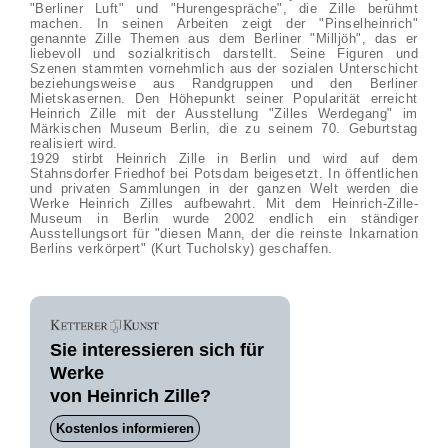
"Berliner Luft" und "Hurengespräche", die Zille berühmt
machen. In seinen Arbeiten zeigt der "Pinselheinrich"
genannte Zille Themen aus dem Berliner "Milljöh", das er
liebevoll und sozialkritisch darstellt. Seine Figuren und
Szenen stammten vornehmlich aus der sozialen Unterschicht
beziehungsweise aus Randgruppen und den Berliner
Mietskasernen. Den Höhepunkt seiner Popularität erreicht
Heinrich Zille mit der Ausstellung "Zilles Werdegang" im
Märkischen Museum Berlin, die zu seinem 70. Geburtstag
realisiert wird.
1929 stirbt Heinrich Zille in Berlin und wird auf dem
Stahnsdorfer Friedhof bei Potsdam beigesetzt. In öffentlichen
und privaten Sammlungen in der ganzen Welt werden die
Werke Heinrich Zilles aufbewahrt. Mit dem Heinrich-Zille-
Museum in Berlin wurde 2002 endlich ein ständiger
Ausstellungsort für "diesen Mann, der die reinste Inkarnation
Berlins verkörpert" (Kurt Tucholsky) geschaffen.
Sie interessieren sich für
Werke
von Heinrich Zille?
Kostenlos informieren